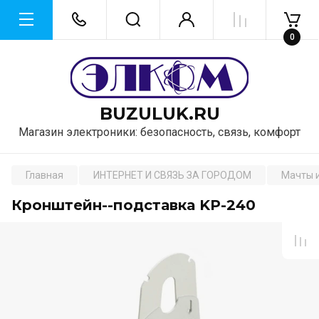
0
BUZULUK.RU
Магазин электроники: безопасность, связь, комфорт
Главная
ИНТЕРНЕТ И СВЯЗЬ ЗА ГОРОДОМ
Мачты и
Кронштейн--подставка KP-240