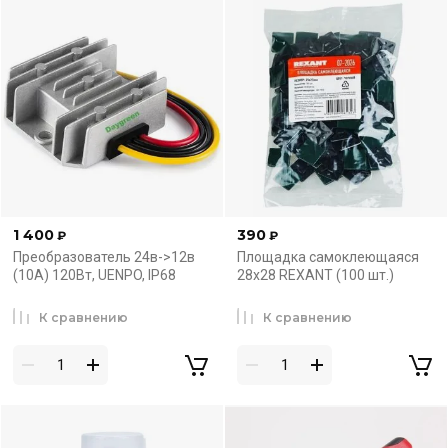
24 октября
жми
1 400
390
₽
₽
Преобразователь 24в->12в
Площадка самоклеющаяся
(10A) 120Вт, UENPO, IP68
28х28 REXANT (100 шт.)
только проверенная техника!
К сравнению
К сравнению
Рации TYT, Baofeng, Optim, Megajet
Антенны, аксессуары, кабель, мачты
Выбирай