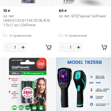
10
60
₽
₽
эл. пит.
эл. пит. 6F22"крона" GoPower
LR44/G13/LR1154/357A/A76
1.5v (1 шт.) GoPower
К сравнению
К сравнению