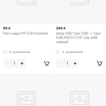
50
250
₽
₽
Патч-корд UTP 0,3m ExeGate
Шнур USB Type-C(M) -> Type-
C(M) HOCO U129 1,2м, 60W,
черный
К сравнению
К сравнению