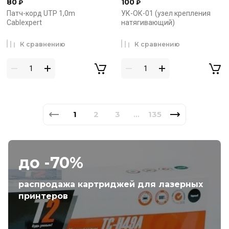
80
100
₽
₽
Патч-корд UTP 1,0m
УК-ОК-01 (узел крепления
Cablexpert
натягивающий)
К сравнению
К сравнению
1
2
3
135
...
до -70%
распродажа картриджей для лазерных
принтеров