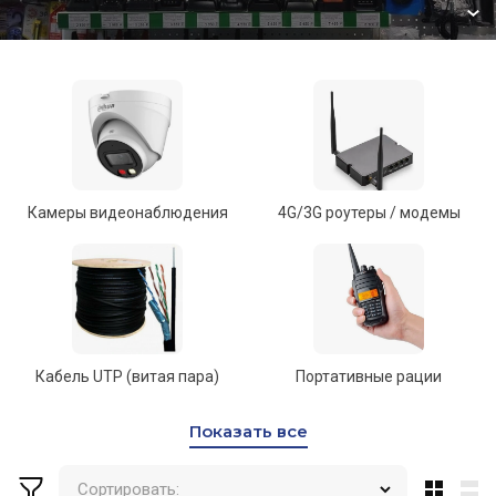
предлагаем проверенное!
видеокамеры IMOU
интелектуальные камеры для дома
Камеры видеонаблюдения
4G/3G роутеры / модемы
Это здесь!
Кабель UTP (витая пара)
Портативные рации
Показать все
надежно!
Интернет в любом месте
Сортировать:
Доставим и подключим