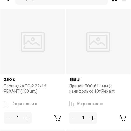
Смотри
Есть проблема? Приходи!
Надежное объединение!
продажа сетевого оборудования
250
185
₽
₽
Площадка ПС-2 22x16
Припой ПОС-61 1мм (с
К покупкам
REXANT (100 шт.)
канифолью) 10г Rexant
К сравнению
К сравнению