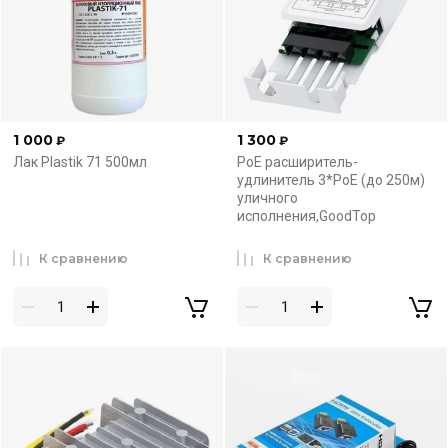
1 000
1 300
₽
₽
Лак Plastik 71 500мл
PoE расширитель-
удлинитель 3*PoE (до 250м)
уличного
исполнения,GoodTop
К сравнению
К сравнению