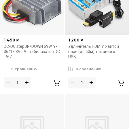
1 450
1 200
₽
₽
DC-DC stepUP/DOWN 69W, 9-
Удлинитель HDMI по витой
36/13.8V 5A стабилизатор DC.
паре (до 60м). питание от
IP67
USB
К сравнению
К сравнению