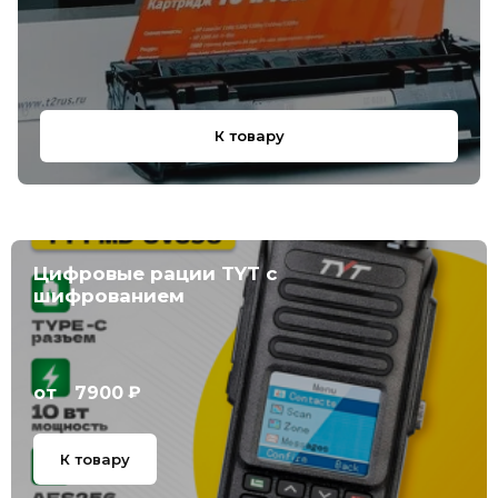
К товару
Цифровые рации TYT с
шифрованием
₽
от
7900
К товару