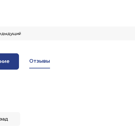
едыдущий
Отзывы
ние
зад