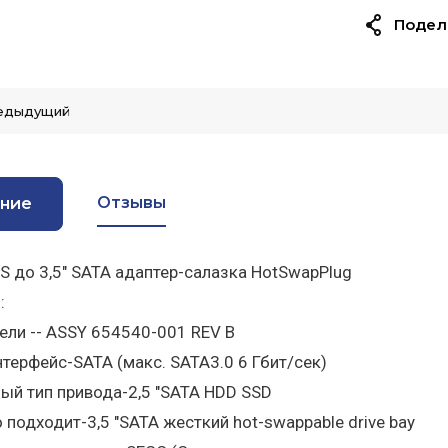
Подел
едыдущий
Отзывы
ние
AS до 3,5" SATA адаптер-салазка HotSwapPlug
:
ли -- ASSY 654540-001 REV B
терфейс-SATA (макс. SATA3.0 6 Гбит/сек)
й тип привода-2,5 "SATA HDD SSD
 подходит-3,5 "SATA жесткий hot-swappable drive bay