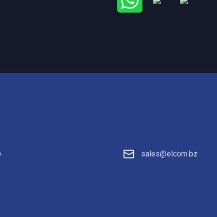
.
sales@elcom.bz