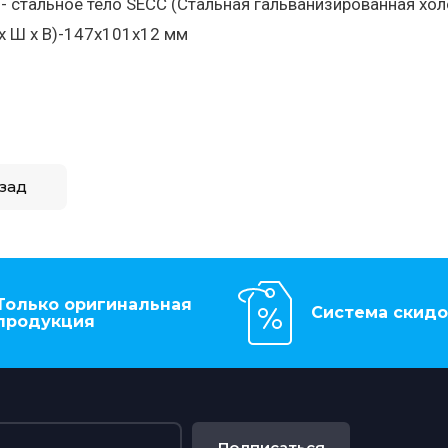
-- стальное тело SECC (Стальная гальванизированная хо
x Ш x В)-147x101x12 мм
зад
Только оригинальная
Система скидо
продукция
Подписаться